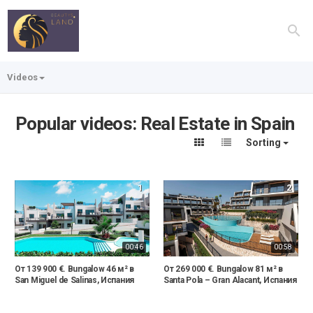
Videos
Popular videos: Real Estate in Spain
Sorting
1
2
00:46
00:58
От 139 900 €. Bungalow 46 м² в
От 269 000 €. Bungalow 81 м² в
San Miguel de Salinas, Испания
Santa Pola – Gran Alacant, Испания