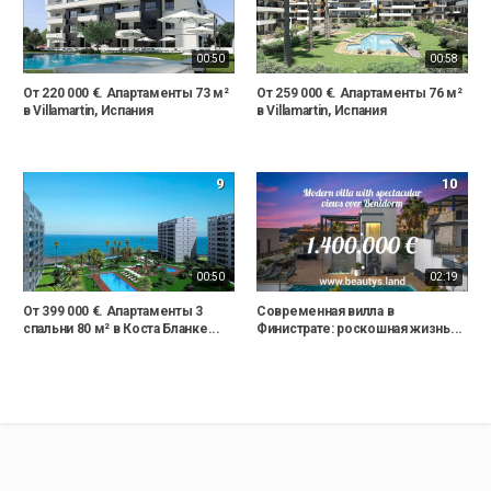
00:50
00:58
От 220 000 €. Апартаменты 73 м²
От 259 000 €. Апартаменты 76 м²
в Villamartin, Испания
в Villamartin, Испания
9
10
00:50
02:19
От 399 000 €. Апартаменты 3
Современная вилла в
спальни 80 м² в Коста Бланке...
Финистрате: роскошная жизнь...