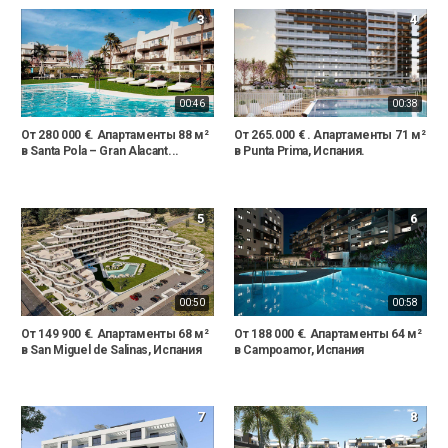
3
4
00:46
00:38
От 280 000 €. Апартаменты 88 м²
От 265.000 € . Апартаменты 71 м²
в Santa Pola – Gran Alacant...
в Punta Prima, Испания.
5
6
00:50
00:58
От 149 900 €. Апартаменты 68 м²
От 188 000 €. Апартаменты 64 м²
в San Miguel de Salinas, Испания
в Campoamor, Испания
7
8