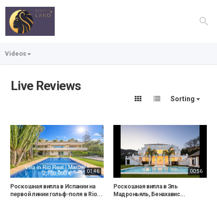
Videos
Live Reviews
Sorting
01:46
00:56
Роскошная вилла в Испании на
Роскошная вилла в Эль
первой линии гольф-поля в Rio...
Мадроньяль, Бенахавис...